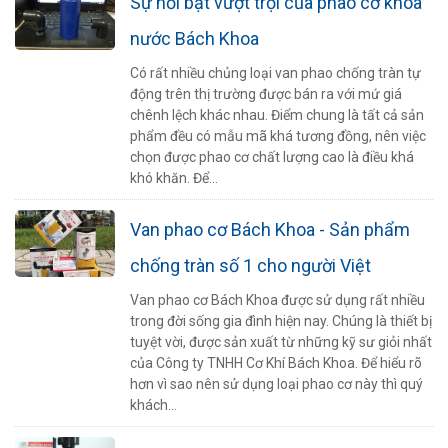
Sự nổi bật vượt trội của phao cơ khóa
nước Bách Khoa
Có rất nhiều chủng loại van phao chống tràn tự
động trên thị trường được bán ra với mứ giá
chênh lệch khác nhau. Điểm chung là tất cả sản
phẩm đều có mẫu mã khá tương đồng, nên việc
chọn được phao cơ chất lượng cao là điều khá
khó khăn. Để...
Van phao cơ Bách Khoa - Sản phẩm
chống tràn số 1 cho người Việt
Van phao cơ Bách Khoa được sử dụng rất nhiều
trong đời sống gia đình hiện nay. Chúng là thiết bị
tuyệt vời, được sản xuất từ những kỹ sư giỏi nhất
của Công ty TNHH Cơ Khí Bách Khoa. Để hiểu rõ
hơn vì sao nên sử dụng loại phao cơ này thì quý
khách...