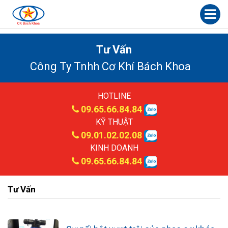
Tư Vấn
Công Ty Tnhh Cơ Khí Bách Khoa
HOTLINE
09.65.66.84.84
KỸ THUẬT
09.01.02.02.08
KINH DOANH
09.65.66.84.84
Tư Vấn