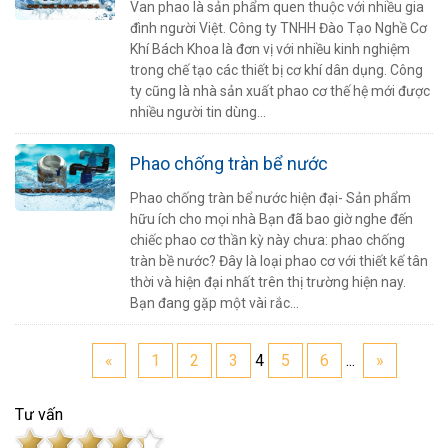
Van phao là sản phẩm quen thuộc với nhiều gia
đình người Việt. Công ty TNHH Đào Tạo Nghề Cơ
Khí Bách Khoa là đơn vị với nhiều kinh nghiệm
trong chế tạo các thiết bị cơ khí dân dụng. Công
ty cũng là nhà sản xuất phao cơ thế hệ mới được
nhiều người tin dùng...
Phao chống tràn bể nước
Phao chống tràn bể nước hiện đại- Sản phẩm
hữu ích cho mọi nhà Bạn đã bao giờ nghe đến
chiếc phao cơ thần kỳ này chưa: phao chống
tràn bề nước? Đây là loại phao cơ với thiết kế tân
thời và hiện đại nhất trên thị trường hiện nay.
Bạn đang gặp một vài rắc...
«
1
2
3
4
5
6
...
»
Tư vấn