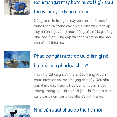
Rơ le tự ngắt máy bơm nước là gì? Cấu
tạo và nguyên lý hoạt động
Công cụ rơ le tự ngắt máy bơm nước được sử
dụng rộng rãi trong các hộ gia đình và xí nghiệp.
Tuy nhiên, nguyên lý hoạt động của nó là gì cũng
như các lỗi thường gặp và cách xử lý nó thế nào
vẫn còn là điều mà...
Phao cơ ngắt nước có ưu điểm gì nổi
bật mà bạn phải lựa chọn?
Hầu như tất cả gia đình Việt đều trang bị bồn
chứa nước để có thể sử dụng cả ngày. Nếu như
bạn đang gặp trường hợp bồn bị rỉ, tràn nước
không không kịp thời ngắt điện… thì cần tìm cách
xử lý càng sớm càng tốt. Nếu để tình trạng...
Nhà sản xuất phao cơ thế hệ mới