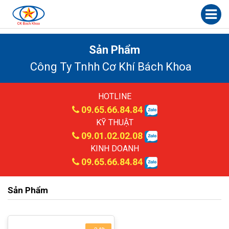
Sản Phẩm
Công Ty Tnhh Cơ Khí Bách Khoa
HOTLINE
09.65.66.84.84
KỸ THUẬT
09.01.02.02.08
KINH DOANH
09.65.66.84.84
Sản Phẩm