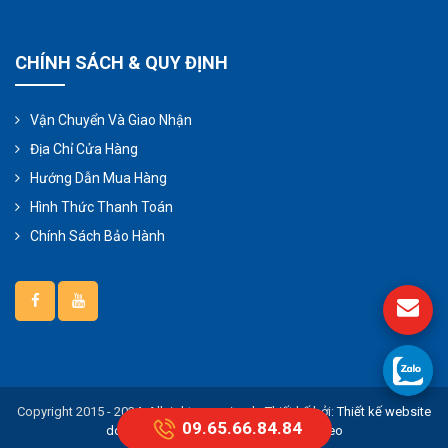
CHÍNH SÁCH & QUY ĐỊNH
Vận Chuyển Và Giao Nhận
Địa Chỉ Cửa Hàng
Hướng Dẫn Mua Hàng
Hình Thức Thanh Toán
Chính Sách Bảo Hành
Copyright 2015 - 2024, All right reserviced - Thiết kế bởi:
Thiết kế website
09.65.66.84.84
doanh nghiệp
thiết kế website chuẩn seo