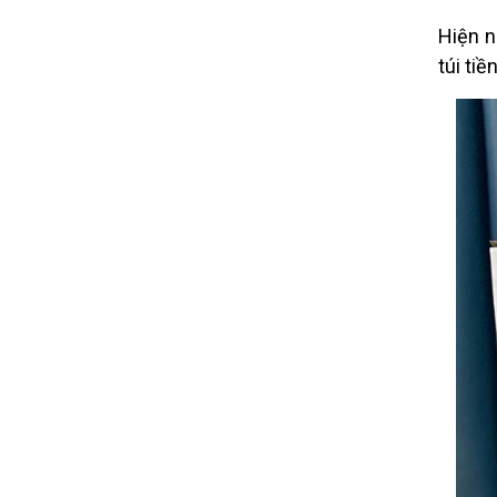
Hiện n
túi tiề