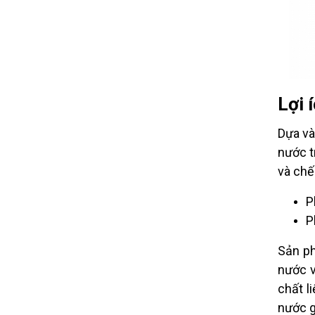
Lợi 
Dựa và
nước t
và chế
P
P
Sản ph
nước v
chất l
nước g