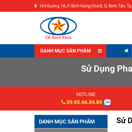
164 Đường 1A, P. Bình Hưng Hòa B, Q. Bình Tân, T
DANH MỤC SẢN PHẨM
Sử Dụng Pha
HOTLINE
09.65.66.84.84
Sử D
DANH MỤC SẢN PHẨM