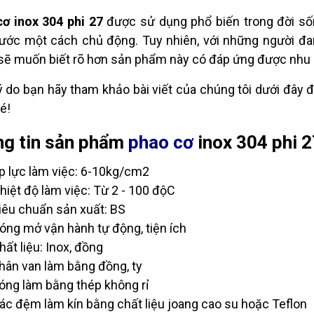
cơ inox 304 phi 27
được sử dụng phổ biến trong đời số
ớc một cách chủ động. Tuy nhiên, với những người đan
sẽ muốn biết rõ hơn sản phẩm này có đáp ứng được nhu 
lý do bạn hãy tham khảo bài viết của chúng tôi dưới đây
é!
g tin sản phẩm
phao cơ
inox 304 phi 2
p lực làm việc: 6-10kg/cm2
hiệt độ làm việc: Từ 2 - 100 độC
iêu chuẩn sản xuất: BS
óng mở vận hành tự động, tiện ích
hất liệu: Inox, đồng
hân van làm bằng đồng, ty
óng làm bằng thép không rỉ
ác đệm làm kín bằng chất liệu joang cao su hoặc Teflon