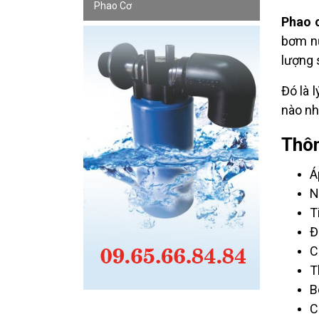
Phao Cơ
Phao 
bơm nư
lượng 
Đó là 
nào nh
Thôn
Á
N
T
Đ
C
T
B
C