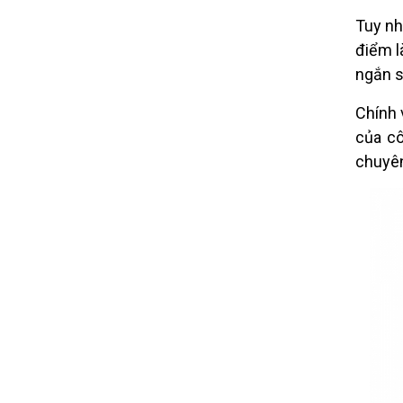
Tuy nh
điểm l
ngắn s
Chính 
của cô
chuyên