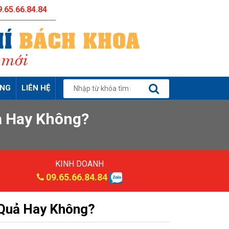
.65.66.84.84
ỤNG
LIÊN HỆ
ả Hay Không?
KINH DOANH
09.65.66.84.84
 Quả Hay Không?