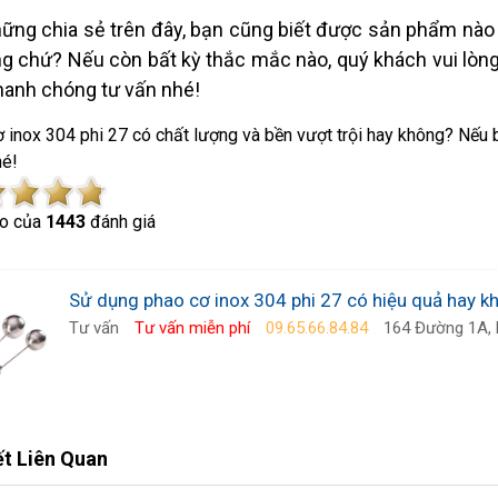
ững chia sẻ trên đây, bạn cũng biết được sản phẩm nào 
g chứ? Nếu còn bất kỳ thắc mắc nào, quý khách vui lòng 
hanh chóng tư vấn nhé!
 inox 304 phi 27 có chất lượng và bền vượt trội hay không? Nếu b
hé!
o của
1443
đánh giá
Sử dụng phao cơ inox 304 phi 27 có hiệu quả hay k
Tư vấn
Tư vấn miễn phí
09.65.66.84.84
164 Đường 1A, P
ết Liên Quan