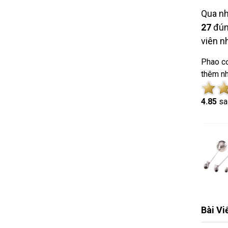
Qua nh
27
đún
viên n
Phao cơ
thêm n
4.8
5
sa
Bài Vi