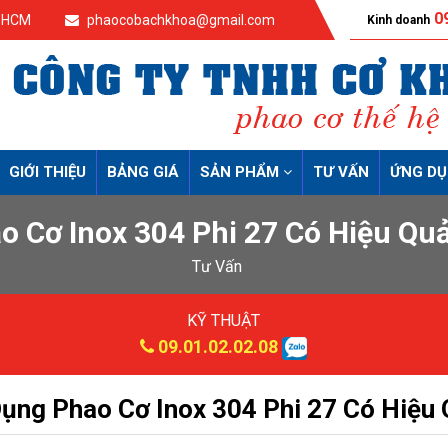
09
p.HCM
phaocobachkhoa@gmail.com
Kinh doanh
GIỚI THIỆU
BẢNG GIÁ
SẢN PHẨM
TƯ VẤN
ỨNG D
o Cơ Inox 304 Phi 27 Có Hiệu Qu
Tư Vấn
KỸ THUẬT
09.01.02.02.08
ụng Phao Cơ Inox 304 Phi 27 Có Hiệu