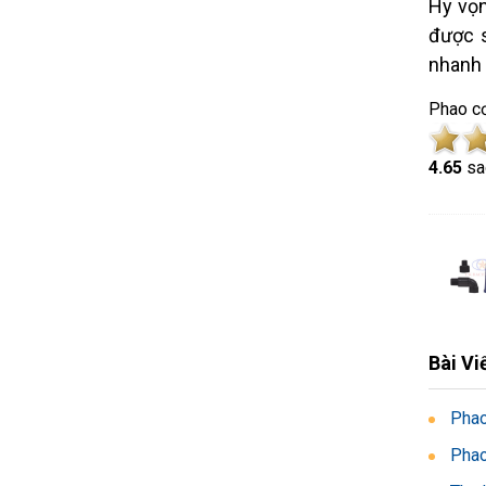
Hy vọn
được s
nhanh 
Phao cơ
4.6
5
sa
Bài Vi
Phao
Phao