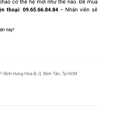
t phao cơ thế hệ mới như thế nào. Để mua
ện thoại: 09.65.66.84.84
– Nhân viên sẽ
ện nay!
. Bình Hưng Hòa B, Q. Bình Tân, Tp.HCM