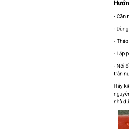
Hướng
- Cần 
- Dùng
- Tháo
- Lắp 
- Nối 
tràn n
Hãy ki
nguyên
nhà đú