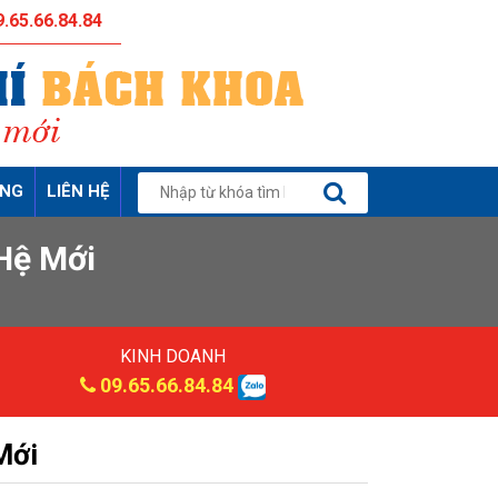
.65.66.84.84
ỤNG
LIÊN HỆ
Hệ Mới
KINH DOANH
09.65.66.84.84
Mới