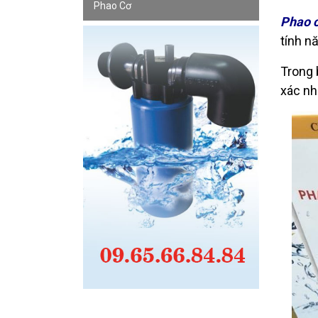
Phao Cơ
Phao 
tính n
Trong 
xác nh