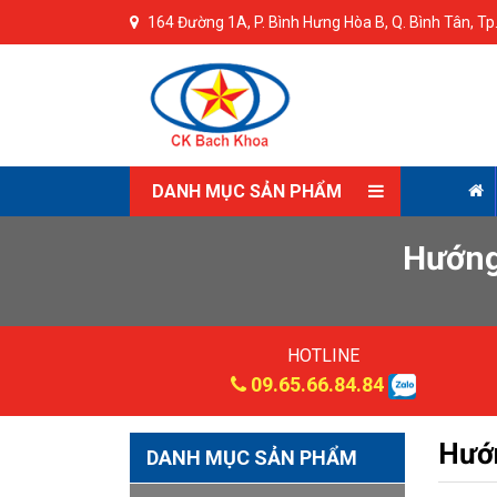
164 Đường 1A, P. Bình Hưng Hòa B, Q. Bình Tân, T
DANH MỤC SẢN PHẨM
Hướng
HOTLINE
09.65.66.84.84
Hướn
DANH MỤC SẢN PHẨM