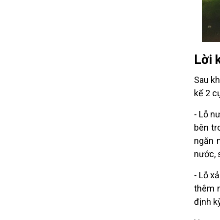
Lời 
Sau kh
kế 2 c
- Lỗ n
bên tr
ngăn n
nước, 
- Lỗ x
thêm m
định kỳ