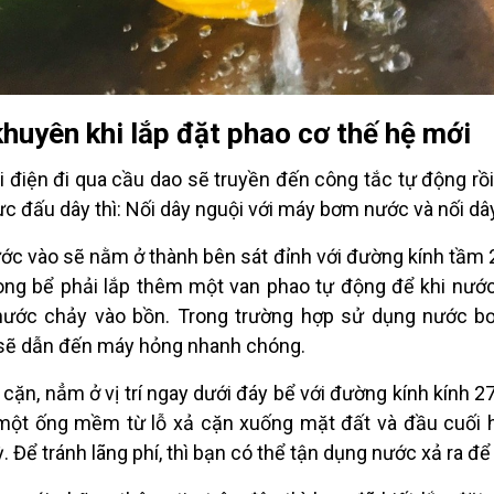
khuyên khi lắp đặt phao cơ thế hệ mới
i điện đi qua cầu dao sẽ truyền đến công tắc tự động r
ực đấu dây thì: Nối dây nguội với máy bơm nước và nối dâ
ước vào sẽ nằm ở thành bên sát đỉnh với đường kính tầ
ong bể phải lắp thêm một van phao tự động để khi nước 
ước chảy vào bồn. Trong trường hợp sử dụng nước bơ
sẽ dẫn đến máy hỏng nhanh chóng.
ả cặn, nẳm ở vị trí ngay dưới đáy bể với đường kính kính
ột ống mềm từ lỗ xả cặn xuống mặt đất và đầu cuối h
. Để tránh lãng phí, thì bạn có thể tận dụng nước xả ra để 