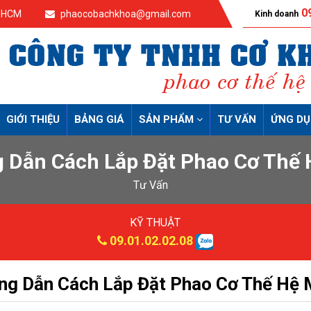
09
p.HCM
phaocobachkhoa@gmail.com
Kinh doanh
GIỚI THIỆU
BẢNG GIÁ
SẢN PHẨM
TƯ VẤN
ỨNG D
 Dẫn Cách Lắp Đặt Phao Cơ Thế 
Tư Vấn
KỸ THUẬT
09.01.02.02.08
g Dẫn Cách Lắp Đặt Phao Cơ Thế Hệ 