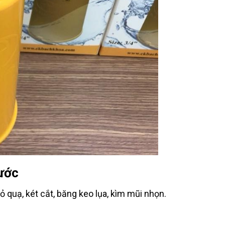
ước
 quạ, két cắt, băng keo lụa, kìm mũi nhọn.