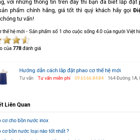
g, với những thông tin trên đây thì bạn đã biết lắp đặ
ản phẩm chính hãng, giá tốt thì quý khách hãy gọi
Đi
chóng tư vấn!
 thế hệ mới - Sản phẩm số 1 cho cuộc sống 4.0 của người Việt hi
o của
778
đánh giá
Hướng dẫn cách lắp đặt phao cơ thế hệ mới
Tư vấn
Tư vấn miễn phí
09.65.66.84.84
164 Đường 1A, P
ết Liên Quan
 cơ cho bồn nước inox
 cơ bồn nước loại nào tốt nhất ?