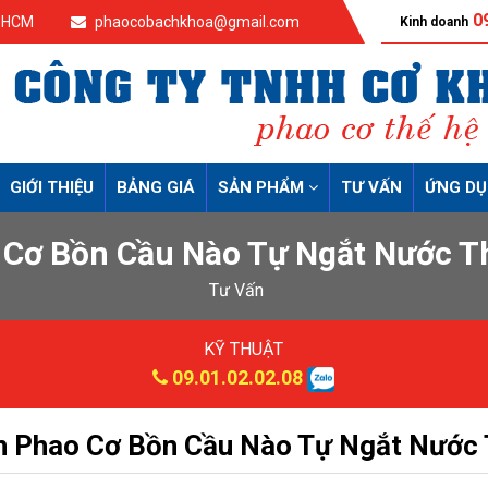
09
p.HCM
phaocobachkhoa@gmail.com
Kinh doanh
GIỚI THIỆU
BẢNG GIÁ
SẢN PHẨM
TƯ VẤN
ỨNG D
 Cơ Bồn Cầu Nào Tự Ngắt Nước T
Tư Vấn
KỸ THUẬT
09.01.02.02.08
 Phao Cơ Bồn Cầu Nào Tự Ngắt Nước