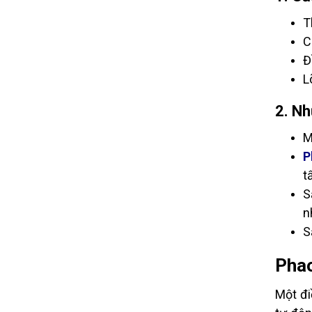
T
C
Đ
L
2. Nh
M
P
t
S
n
S
Phao
Một đi