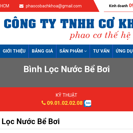
09
p.HCM
phaocobachkhoa@gmail.com
Kinh doanh
GIỚI THIỆU
BẢNG GIÁ
SẢN PHẨM
TƯ VẤN
ỨNG D
Bình Lọc Nước Bể Bơi
KỸ THUẬT
09.01.02.02.08
 Lọc Nước Bể Bơi