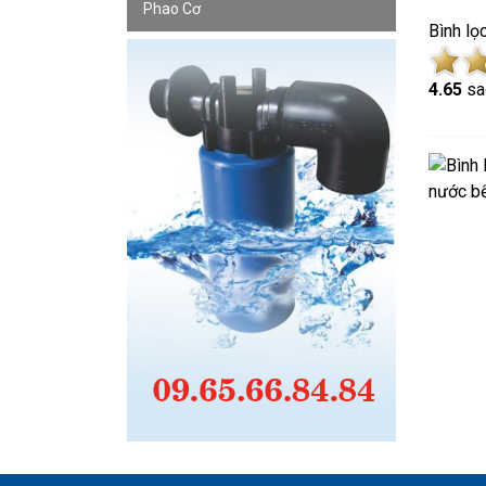
Phao Cơ
Bình lọ
4.6
5
sa