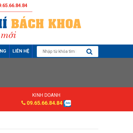
.65.66.84.84
ỤNG
LIÊN HỆ
KINH DOANH
09.65.66.84.84