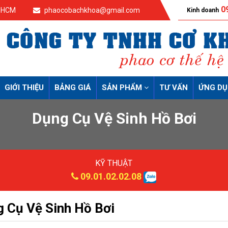
09
p.HCM
phaocobachkhoa@gmail.com
Kinh doanh
GIỚI THIỆU
BẢNG GIÁ
SẢN PHẨM
TƯ VẤN
ỨNG D
Dụng Cụ Vệ Sinh Hồ Bơi
KỸ THUẬT
09.01.02.02.08
 Cụ Vệ Sinh Hồ Bơi