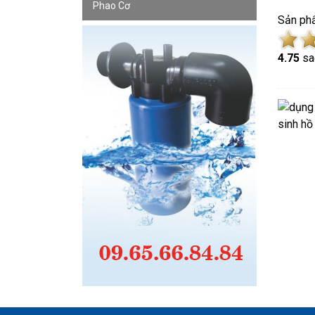
Phao Cơ
Sản ph
4.7
5
sa