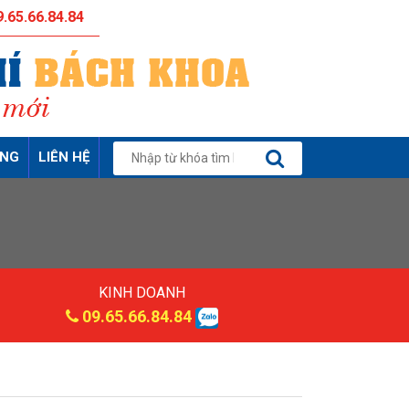
.65.66.84.84
ỤNG
LIÊN HỆ
KINH DOANH
09.65.66.84.84